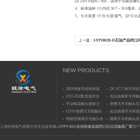
⑵ 250±10rpm／min，适用于试验步骤
4、标准油杯: ⑴ 内径:50.7～50.8毫米
5、引火装置: ⑴ 引火源:煤气。⑵ 引火器
上一篇：
SYP1002B-II石油产品
参数
NEW PRODUCTS
SBX绝缘导线剥除器
ZK-3C三相可控
触发器
XST-262数显温控仪
低压抽屉柜专用触
力测量仪套装
手动梅花触头插拔力
便携式开关触头压
（推拉力）测量仪
（夹紧力）测量仪
LDXY便携式充电触头
低压抽屉开关柜接
（指）夹紧力测量仪
触头（夹紧力）测
智能型隔离开关触头夹
隔离开关柜触头夹
紧力测试仪
测试仪/精度传感
上海旺徐电气有限公司专业提供
SL-CFPT-40A自动快速低温闭口闪点试验器厂家
等产