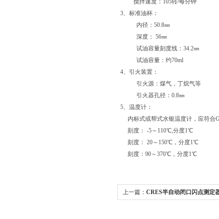
搅拌速度：105转/每分钟
3、标准油杯：
内径：50.8㎜
深度： 56㎜
试油容量刻度线：34.2㎜
试油容量：约70ml
4、引火装置：
引火源：煤气，丁烷气等
引火器孔径：0.8㎜
5、温度计：
内标式或帮式水银温度计，应符合GB5
刻度： -5～110℃,分度1℃
刻度： 20～150℃，分度1℃
刻度：90～370℃，分度1℃
上一篇：
CRES半自动闭口闪点测定