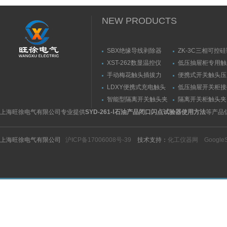
NEW PRODUCTS
SBX绝缘导线剥除器
ZK-3C三相可控
触发器
XST-262数显温控仪
低压抽屉柜专用触
力测量仪套装
手动梅花触头插拔力
便携式开关触头压
（推拉力）测量仪
（夹紧力）测量仪
LDXY便携式充电触头
低压抽屉开关柜接
（指）夹紧力测量仪
触头（夹紧力）测
智能型隔离开关触头夹
隔离开关柜触头夹
紧力测试仪
测试仪/精度传感
上海旺徐电气有限公司专业提供
SYD-261-Ⅰ石油产品闭口闪点试验器使用方法
等产品
上海旺徐电气有限公司
沪ICP备17006008号-39
技术支持：
化工仪器网
Google