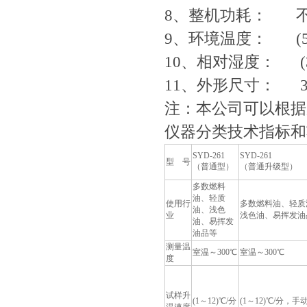
8、整机功耗： 不
9、环境温度： (5
10、相对湿度： (3
11、外形尺寸： 37
注：本公司可以根据
仪器分类技术指标和
SYD-261
SYD-261
型 号
（普通型）
（普通升级型）
多数燃料
油、轻质
使用行
多数燃料油、轻质
油、浅色
业
浅色油、易挥发油
油、易挥发
油品等
测量温
室温～300℃
室温～300℃
度
试样升
(1～12)℃/分
(1～12)℃/分，手