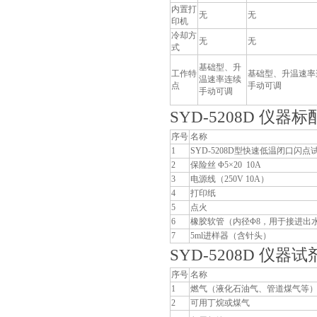
内置打
无
无
印机
冷却方
无
无
式
基础型、升
工作特
基础型、升温速率
温速率连续
点
手动可调
手动可调
SYD-5208D 仪器标
序号
名称
1
SYD-5208D型快速低温闭口闪点
2
保险丝 Φ5×20 10A
3
电源线（250V 10A）
4
打印纸
5
点火
6
橡胶软管（内径Φ8，用于接进出
7
5ml进样器（含针头）
SYD-5208D 仪
序号
名称
1
燃气（液化石油气、管道煤气等）
2
可用丁烷或煤气