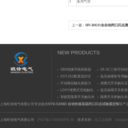
3
备用气管
上一篇：
HN-R0211全自动闭口闪点
NEW PRODUCTS
SBX绝缘导线剥除器
ZK-3C三相可控
触发器
XST-262数显温控仪
低压抽屉柜专用触
力测量仪套装
手动梅花触头插拔力
便携式开关触头压
（推拉力）测量仪
（夹紧力）测量仪
LDXY便携式充电触头
低压抽屉开关柜接
（指）夹紧力测量仪
触头（夹紧力）测
智能型隔离开关触头夹
隔离开关柜触头夹
紧力测试仪
测试仪/精度传感
上海旺徐电气有限公司专业提供
SYD-5208D 自动快速高温闭口闪点试验器定制
等产
上海旺徐电气有限公司
沪ICP备17006008号-39
技术支持：
化工仪器网
Google