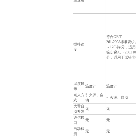
温速度
符合GB/T
261-2008标准要求
搅拌速
～120)转/分，适
度
验步骤A。(250±10
分，适用于试验步
温度显
温度计
温度计
示
点火方
引火源、自
引火源、自动
式
动
大臂自
无
无
动升降
通信接
无
无
口
自动检
无
无
测