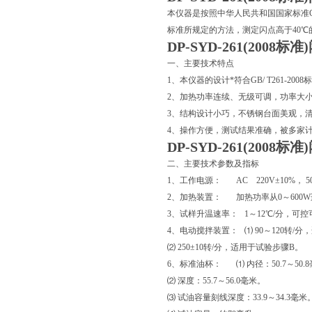
本仪器是按照中华人民共和国国家标准GB/T
标准所规定的方法，测定闪点高于40
DP-SYD-261(2008
一、主要技术特点
1、本仪器的设计*符合GB/ T261-200
2、加热功率连续、无级可调，功率大
3、结构设计小巧，不锈钢台面美观，
4、操作方便，测试结果准确，被多家
DP-SYD-261(2008
二、主要技术参数及指标
1、工作电源： AC 220V±10%， 5
2、加热装置： 加热功率从0～600
3、试样升温速率： 1～12℃/分，可控
4、电动搅拌装置： ⑴ 90～120转/
⑵ 250±10转/分，适用于试验步骤B。
6、标准油杯： ⑴ 内径：50.7～50.
⑵ 深度：55.7～56.0毫米。
⑶ 试油容量刻线深度：33.9～34.3毫米