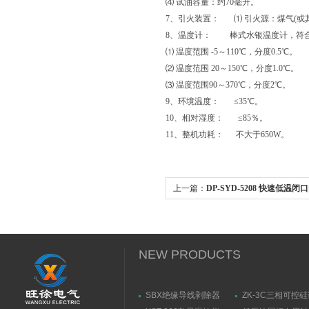
⑷ 试油容量：约70毫升。
7、引火装置： ⑴ 引火源：煤气(或其
8、温度计： 棒式水银温度计，符合GB/
⑴ 温度范围 -5～110℃，分度0.5℃。
⑵ 温度范围 20～150℃，分度1.0℃。
⑶ 温度范围90～370℃，分度2℃。
9、环境温度： ≤35℃。
10、相对湿度： ≤85％。
11、整机功耗： 不大于650W。
上一篇：
DP-SYD-5208 快速低温
口闪点试验器技术参数
NEW PRODUCTS
SBX绝缘导线剥除器
ZK-3C三相可控
触发器