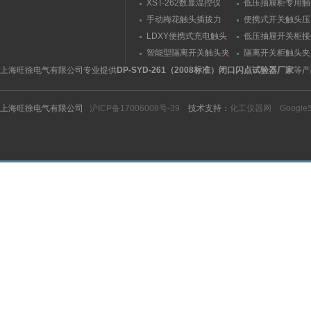
XST-262数显温控仪
低压抽屉柜专用触
力测量仪套装
手动梅花触头插拔力
便携式开关触头压
（推拉力）测量仪
（夹紧力）测量仪
LDXY便携式充电触头
低压抽屉开关柜接
（指）夹紧力测量仪
触头（夹紧力）测
智能型隔离开关触头夹
隔离开关柜触头夹
紧力测试仪
测试仪/精度传感
上海旺徐电气有限公司专业提供
DP-SYD-261（2008标准）闭口闪点试验器厂家
等产
上海旺徐电气有限公司
沪ICP备17006008号-39
技术支持：
化工仪器网
Google