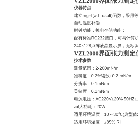
VZL2000界面张力测定
仪器特点
mg=f(ad-result)
建立
函数，采用
自动温度补偿；
时钟功能，掉电存储功能；
RC232
配有标准
接口，可与计算
240
128
×
点阵液晶显示屏，无标
VZL2000界面张力测定
技术参数
2-200mN/m
测量范围：
0.2%
0.2 mN/m
准
确
度：
读数±
0.1mN/m
分
辨
率：
0.1mN/m
灵
敏
度：
AC220V
20% 50HZ
电源电压：
±
±
20W
zui大功耗：
10
30
(
适用环境温度：
～
℃
典型值
85% RH
适用环境湿度：≤