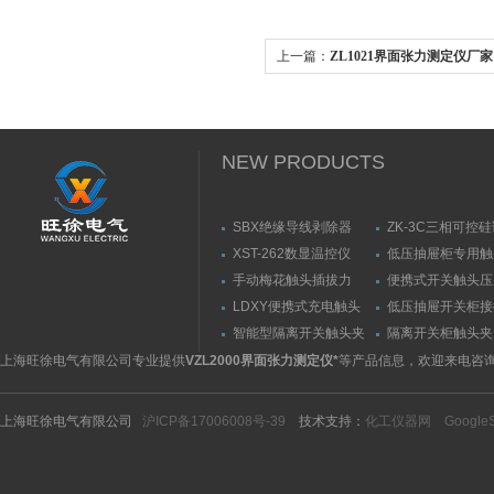
上一篇：
ZL1021界面张力测定仪厂家
NEW PRODUCTS
SBX绝缘导线剥除器
ZK-3C三相可控
触发器
XST-262数显温控仪
低压抽屉柜专用触
力测量仪套装
手动梅花触头插拔力
便携式开关触头压
（推拉力）测量仪
（夹紧力）测量仪
LDXY便携式充电触头
低压抽屉开关柜接
（指）夹紧力测量仪
触头（夹紧力）测
智能型隔离开关触头夹
隔离开关柜触头夹
紧力测试仪
测试仪/精度传感
上海旺徐电气有限公司专业提供
VZL2000界面张力测定仪*
等产品信息，欢迎来电咨
上海旺徐电气有限公司
沪ICP备17006008号-39
技术支持：
化工仪器网
Google