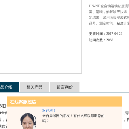
HN-ND全自动运动粘度
富、清晰，触屏响应快速、
定结果；采用面板安装式
品号、测定时间、粘度计
更新时间：
2017-04-22
访问次数：
2068
产品介绍
相关产品
留言询价
-ND全自动运动粘度测试仪
欢迎您！
，采用高清晰度彩色触摸屏技术，界面内容丰富、清
ND全自动运动粘度测试仪
来自局域网的朋友！有什么可以帮助您的
片，多可保存2000个测定结果；采用面板安装式热敏打印机，测定结束
吗？
粘度计常数、管径、运动粘度值等信息。