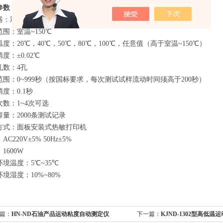
参数
器：彩色LCD显示器+触摸屏
围：室温~150℃
度：20℃，40℃，50℃，80℃，100℃，任意值（高于室温~150℃）
精度：
±0.02℃
孔数：4孔
范围：0~999秒（按国标要求，每次测试试样流动时间须高于200秒）
度：0.1秒
次数：1~4次可选
量：2000条测试记录
方式：面板安装式热敏打印机
：AC
220V
±5%
50Hz
±5%
1600W
环境温度：5℃
~
35℃
境湿度：10%~
8
0
%
篇：
HN-ND石油产品运动粘度自动测定仪
下一篇：
KJND-1302型高低