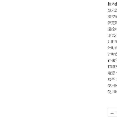
技术
显
示
温控范
设定温
温控
测试
计时
计时精
计时
存储容
打印
电
源
功
率：
使用
使用环
上一